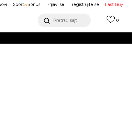
ovi
Sport
&
Bonus
Prijavi se
Registrujte se
Last Buy
Pretraži sajt
0
 99 KM
POGLEDAJ VIŠE
 više
h
oru
POGLEDAJ VIŠE