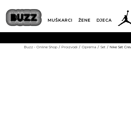
MUŠKARCI
ŽENE
DJECA
BESPLATNA ISPORU
Buzz - Online Shop
Proizvodi
Oprema
Set
Nike Set Cr
PLA
CLICK & COLLECT
-50% U KORPI