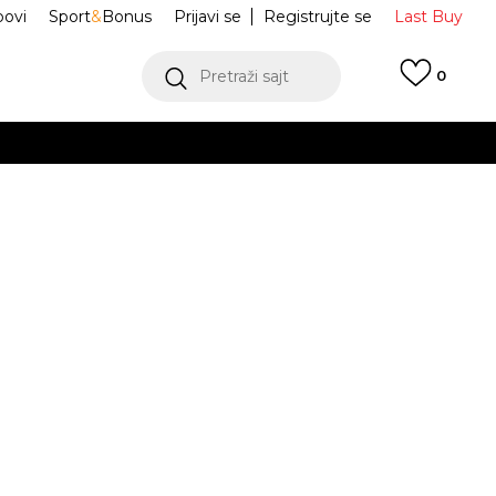
ovi
Sport
&
Bonus
Prijavi se
Registrujte se
Last Buy
Pretraži sajt
0
 99 KM
POGLEDAJ VIŠE
 više
h
16N667-U10
oru
POGLEDAJ VIŠE
Obavijesti me o sniženju
12-
m.