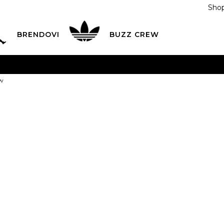
Shop
BRENDOVI
BUZZ CREW
KA
na teritoriji BIH za sve porudžbine u vrijednosti preko
ew
ĆANJE NA RATE
do 6 mjesečnih rata bez kamate
Pogledaj
POZOVITE NAS NA
055/490-400
Svaki radni dan od 09-16
Nike Set Crew
Plati karticom online i preuzmi u BUZZ shopu po tvom izb
79,00
BAM
18M
18-
24M
2-
12M
24m.
3g.
18