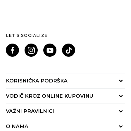
LET’S SOCIALIZE
KORISNIČKA PODRŠKA
Provjeri status porudžbine
VODIČ KROZ ONLINE KUPOVINU
Pozovi nas: 055/490-400
Pon-Pet 09-16h
Načini isporuke
VAŽNI PRAVILNICI
Povrat robe i povrat sredstava
Uslovi korišćenja
Zamjena veličine
O NAMA
Uslovi prodaje