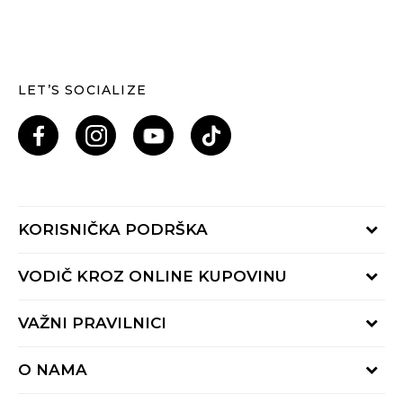
LET’S SOCIALIZE
KORISNIČKA PODRŠKA
Provjeri status porudžbine
VODIČ KROZ ONLINE KUPOVINU
Pozovi nas: 055/490-400
Pon-Pet 09-16h
Načini isporuke
VAŽNI PRAVILNICI
Povrat robe i povrat sredstava
Uslovi korišćenja
Zamjena veličine
O NAMA
Uslovi prodaje
Reklamacije