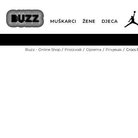
MUŠKARCI
ŽENE
DJECA
BESPLATNA ISPORU
Buzz - Online Shop
Proizvodi
Oprema
Privjesak
Crocs 
PLA
CLICK & COLLECT