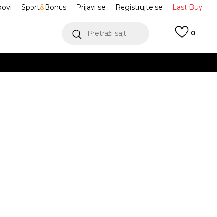
ovi
Sport
&
Bonus
Prijavi se
Registrujte se
Last Buy
Pretraži sajt
0
 99 KM
POGLEDAJ VIŠE
 više
h
ak Jibbitz™
10007387
oru
POGLEDAJ VIŠE
Obavijesti me o sniženju