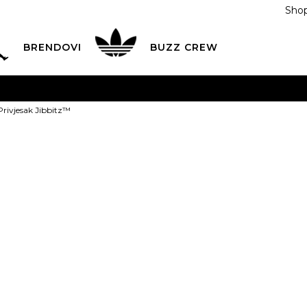
Shop
BRENDOVI
BUZZ CREW
KA
na teritoriji BIH za sve porudžbine u vrijednosti preko
Privjesak Jibbitz™
ĆANJE NA RATE
do 6 mjesečnih rata bez kamate
Pogledaj
POZOVITE NAS NA
055/490-400
Svaki radni dan od 09-16
Crocs Privjes
Plati karticom online i preuzmi u BUZZ shopu po tvom izb
9,00
BAM
NS
Univ.