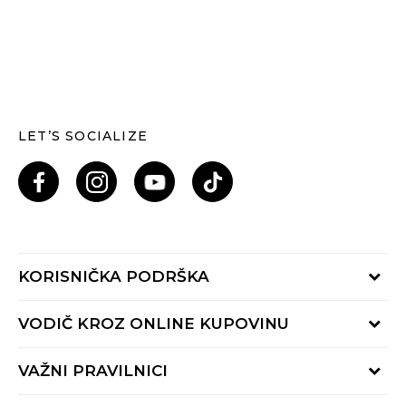
LET’S SOCIALIZE
KORISNIČKA PODRŠKA
Provjeri status porudžbine
VODIČ KROZ ONLINE KUPOVINU
Pozovi nas: 055/490-400
Pon-Pet 09-16h
Načini isporuke
VAŽNI PRAVILNICI
Povrat robe i povrat sredstava