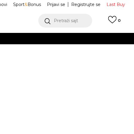
ovi
Sport
&
Bonus
Prijavi se
Registrujte se
Last Buy
Pretraži sajt
0
 99 KM
POGLEDAJ VIŠE
 više
h
 Karmen
387213-02
oru
POGLEDAJ VIŠE
Obavijesti me o sniženju
jednjih 30 dana:
70,00
BAM
.5
38
38
38.5
39
39
40
40