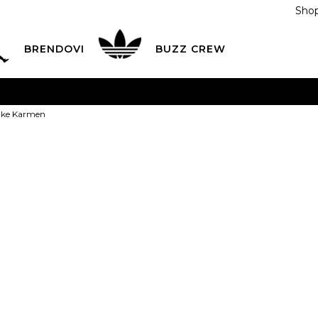
Shop
BRENDOVI
BUZZ CREW
KA
na teritoriji BIH za sve porudžbine u vrijednosti preko
ike Karmen
ĆANJE NA RATE
do 6 mjesečnih rata bez kamate
Pogledaj
POZOVITE NAS NA
055/490-400
Svaki radni dan od 09-16
Puma Patike
Plati karticom online i preuzmi u BUZZ shopu po tvom izb
Last buy
175,00
BAM
Najniža cijena u posl
36
36
37
37
37