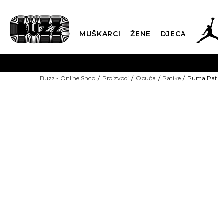
MUŠKARCI
ŽENE
DJECA
BESPLATNA ISPORU
Buzz - Online Shop
Proizvodi
Obuća
Patike
Puma Pat
PLA
CLICK & COLLECT
-60% U KORPI