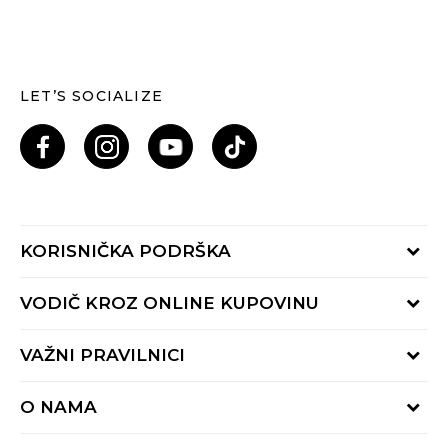
LET’S SOCIALIZE
KORISNIČKA PODRŠKA
Provjeri status porudžbine
VODIČ KROZ ONLINE KUPOVINU
Pozovi nas: 055/490-400
Pon-Pet 09-16h
Načini isporuke
VAŽNI PRAVILNICI
Povrat robe i povrat sredstava
Uslovi korišćenja
Zamjena veličine
O NAMA
Uslovi prodaje
Reklamacije
BUZZ Koncept