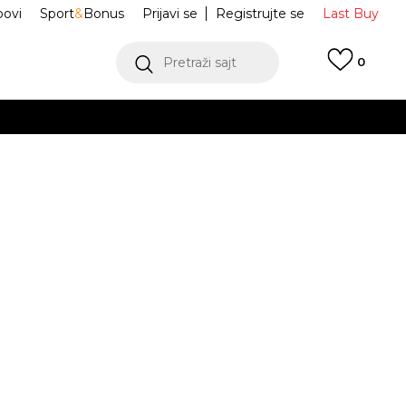
ovi
Sport
&
Bonus
Prijavi se
Registrujte se
Last Buy
Pretraži sajt
0
 99 KM
POGLEDAJ VIŠE
 više
h
Japan
1201A893-001
oru
POGLEDAJ VIŠE
Obavijesti me o sniženju
jednjih 30 dana:
59,60
BAM
40
7.5
40.5
8
41.5
8.5
42
9
42.5