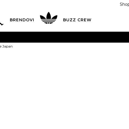
Shop
BRENDOVI
BUZZ CREW
KA
na teritoriji BIH za sve porudžbine u vrijednosti preko
ke Japan
ĆANJE NA RATE
do 6 mjesečnih rata bez kamate
Pogledaj
POZOVITE NAS NA
055/490-400
Svaki radni dan od 09-16
Asics Patike 
Plati karticom online i preuzmi u BUZZ shopu po tvom izb
Last buy
149,00
BAM
Najniža cijena u posl
6
39
6.5
39.5
7