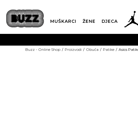
MUŠKARCI
ŽENE
DJECA
BESPLATNA ISPORU
Buzz - Online Shop
Proizvodi
Obuća
Patike
Asics Pati
PLA
CLICK & COLLECT
-60% U KORPI