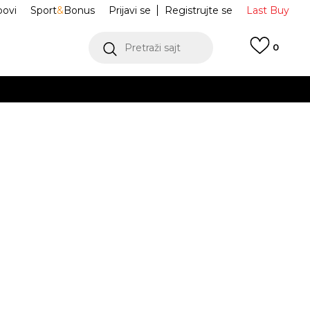
ovi
Sport
&
Bonus
Prijavi se
Registrujte se
Last Buy
Pretraži sajt
0
 99 KM
POGLEDAJ VIŠE
 više
h
ke RAPIDE MU
CN5910
oru
POGLEDAJ VIŠE
41
9
42
27
9.5
42.5
10
43
10.5
44
.5
27.5
28
28.5
5.5
13
47
31
0