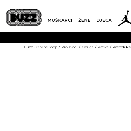
MUŠKARCI
ŽENE
DJECA
BESPLATNA ISPORU
Buzz - Online Shop
Proizvodi
Obuća
Patike
Reebok Pa
PLA
CLICK & COLLECT