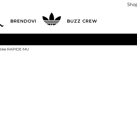
Shop
BRENDOVI
BUZZ CREW
KA
na teritoriji BIH za sve porudžbine u vrijednosti preko
tike RAPIDE MU
ĆANJE NA RATE
do 6 mjesečnih rata bez kamate
Pogledaj
POZOVITE NAS NA
055/490-400
Svaki radni dan od 09-16
Reebok Pati
Plati karticom online i preuzmi u BUZZ shopu po tvom izb
7.5
40
8
40.5
8.5
25.5
26
26
11
44.5
11.5
45
12
4
29
29.5
3