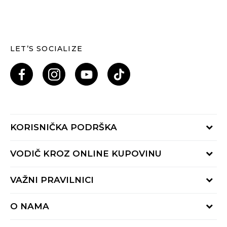
LET’S SOCIALIZE
KORISNIČKA PODRŠKA
Provjeri status porudžbine
VODIČ KROZ ONLINE KUPOVINU
Pozovi nas: 055/490-400
Pon-Pet 09-16h
Načini isporuke
VAŽNI PRAVILNICI
Povrat robe i povrat sredstava
Uslovi korišćenja
Zamjena veličine
O NAMA
Uslovi prodaje
Reklamacije
BUZZ Koncept