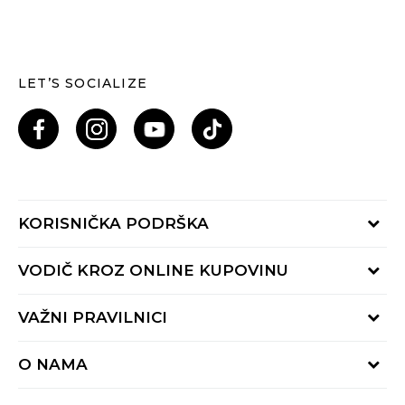
LET’S SOCIALIZE
KORISNIČKA PODRŠKA
Provjeri status porudžbine
VODIČ KROZ ONLINE KUPOVINU
Pozovi nas: 055/490-400
Pon-Pet 09-16h
Načini isporuke
VAŽNI PRAVILNICI
Povrat robe i povrat sredstava
Uslovi korišćenja
Zamjena veličine
O NAMA
Uslovi prodaje
Reklamacije
BUZZ Koncept
Politika privatnosti