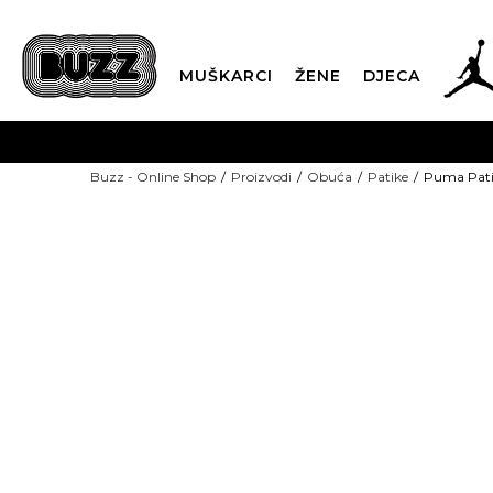
MUŠKARCI
ŽENE
DJECA
BESPLATNA ISPORU
Buzz - Online Shop
Proizvodi
Obuća
Patike
Puma Pati
PLA
CLICK & COLLECT