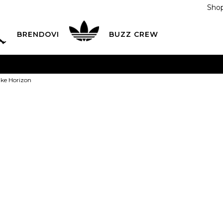
Shop
BRENDOVI
BUZZ CREW
KA
na teritoriji BIH za sve porudžbine u vrijednosti preko
ke Horizon
ĆANJE NA RATE
do 6 mjesečnih rata bez kamate
Pogledaj
POZOVITE NAS NA
055/490-400
Svaki radni dan od 09-16
Puma Patike 
Plati karticom online i preuzmi u BUZZ shopu po tvom izb
35.5
36
36
37
35.5
22.5
2
40
40
40.5
41
25.5
40.5
26
26
44.5
45
45
46
44.5
29
29.5
3