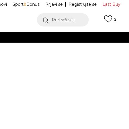
ovi
Sport
&
Bonus
Prijavi se
Registrujte se
Last Buy
Pretraži sajt
0
 99 KM
POGLEDAJ VIŠE
 više
h
Horizon
390717-01
oru
POGLEDAJ VIŠE
37
37.5
38
38
38.5
39
39
3
37.5
24
38.5
25
41
42
42
42.5
43
43
44
44
23.5
24.5
.5
27
42.5
28
28.5
46
47
47
31
48.5
27.5
0
48.5