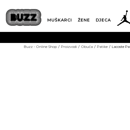
MUŠKARCI
ŽENE
DJECA
BESPLATNA ISPORU
Buzz - Online Shop
Proizvodi
Obuća
Patike
Lacoste Pat
PLA
CLICK & COLLECT
-30% U KORPI