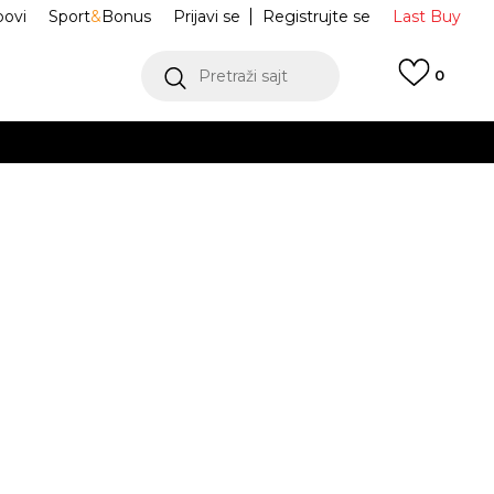
ovi
Sport
&
Bonus
Prijavi se
Registrujte se
Last Buy
Pretraži sajt
0
 99 KM
POGLEDAJ VIŠE
 više
h
 Elite Active
51SMA0041_255
oru
POGLEDAJ VIŠE
Obavijesti me o sniženju
.5
41
41
42
42
42.5
43
43
.5
25.5
26
42.5
27