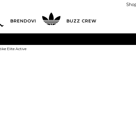
Shop
BRENDOVI
BUZZ CREW
KA
na teritoriji BIH za sve porudžbine u vrijednosti preko
ike Elite Active
ĆANJE NA RATE
do 6 mjesečnih rata bez kamate
Pogledaj
POZOVITE NAS NA
055/490-400
Svaki radni dan od 09-16
Lacoste Patike
Plati karticom online i preuzmi u BUZZ shopu po tvom izb
299,00
BAM
46.5
40
40
40
46.5
40