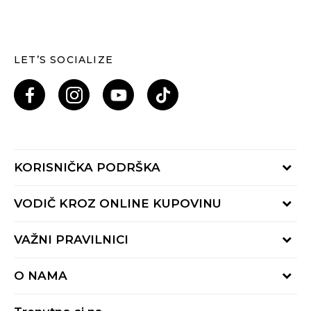
LET’S SOCIALIZE
KORISNIČKA PODRŠKA
Provjeri status porudžbine
VODIČ KROZ ONLINE KUPOVINU
Pozovi nas: 055/490-400
Pon-Pet 09-16h
Načini isporuke
VAŽNI PRAVILNICI
Povrat robe i povrat sredstava
Uslovi korišćenja
Zamjena veličine
O NAMA
Uslovi prodaje
Reklamacije
BUZZ Koncept
Politika privatnosti