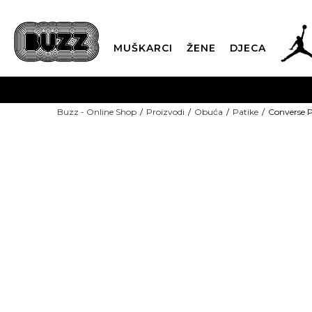
MUŠKARCI
ŽENE
DJECA
BESPLATNA ISPORU
Buzz - Online Shop
Proizvodi
Obuća
Patike
Converse 
PLA
CLICK & COLLECT
-50% U KORPI