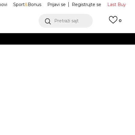
ovi
Sport
&
Bonus
Prijavi se
Registrujte se
Last Buy
Pretraži sajt
0
 99 KM
POGLEDAJ VIŠE
 više
h
ike CHUCK
3J253C
oru
POGLEDAJ VIŠE
ORE
Obavijesti me o sniženju
jednjih 30 dana:
54,50
BAM
34
3
35
22
10.5
27
11
28
11.5
28.5