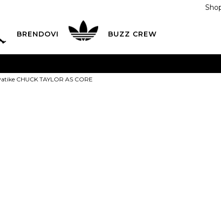
Shop
BRENDOVI
BUZZ CREW
KA
na teritoriji BIH za sve porudžbine u vrijednosti preko
Patike CHUCK TAYLOR AS CORE
ĆANJE NA RATE
do 6 mjesečnih rata bez kamate
Pogledaj
POZOVITE NAS NA
055/490-400
Svaki radni dan od 09-16
Converse Pat
Plati karticom online i preuzmi u BUZZ shopu po tvom izb
TAYLOR AS C
109,00
BAM
Najniža cijena u posl
1
32
20
2
33.5
2.5