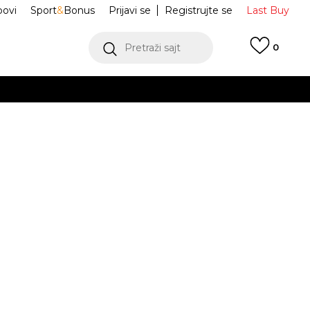
ovi
Sport
&
Bonus
Prijavi se
Registrujte se
Last Buy
Pretraži sajt
0
 99 KM
POGLEDAJ VIŠE
 više
h
Japan
1202A118-123
oru
POGLEDAJ VIŠE
Obavijesti me o sniženju
jednjih 30 dana:
79,50
BAM
7
23
6.5
37.5
7
38
24
7.5
39
8
39.5
23.5
24.5
25