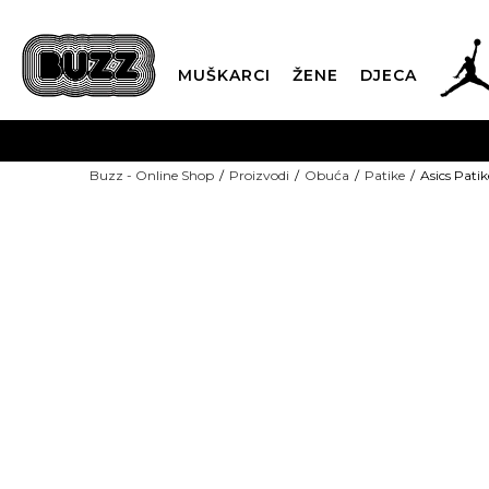
MUŠKARCI
ŽENE
DJECA
BESPLATNA ISPORU
Buzz - Online Shop
Proizvodi
Obuća
Patike
Asics Pati
PLA
CLICK & COLLECT
-50% U KORPI