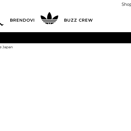
Shop
BRENDOVI
BUZZ CREW
KA
na teritoriji BIH za sve porudžbine u vrijednosti preko
ke Japan
ĆANJE NA RATE
do 6 mjesečnih rata bez kamate
Pogledaj
POZOVITE NAS NA
055/490-400
Svaki radni dan od 09-16
Asics Patike 
Plati karticom online i preuzmi u BUZZ shopu po tvom izb
159,00
BAM
Najniža cijena u posl
5
35.5
5.5
36
6
3
22.5
22.75