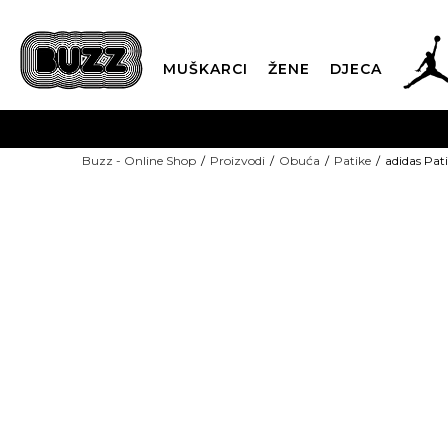
MUŠKARCI
ŽENE
DJECA
BESPLATNA ISPORU
Buzz - Online Shop
Proizvodi
Obuća
Patike
adidas Pat
PLA
CLICK & COLLECT
-30% U KORPI