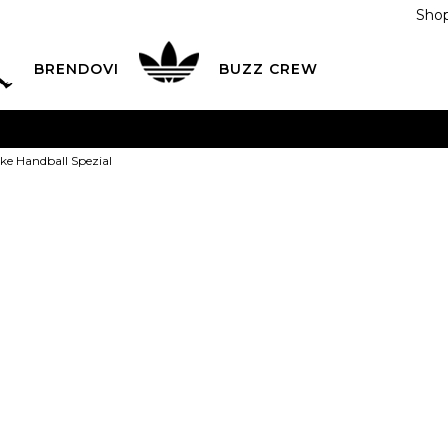
Shop
BRENDOVI
BUZZ CREW
KA
na teritoriji BIH za sve porudžbine u vrijednosti preko
ike Handball Spezial
ĆANJE NA RATE
do 6 mjesečnih rata bez kamate
Pogledaj
POZOVITE NAS NA
055/490-400
Svaki radni dan od 09-16
adidas Patike
Plati karticom online i preuzmi u BUZZ shopu po tvom izb
Spezial
1
215,00
BAM