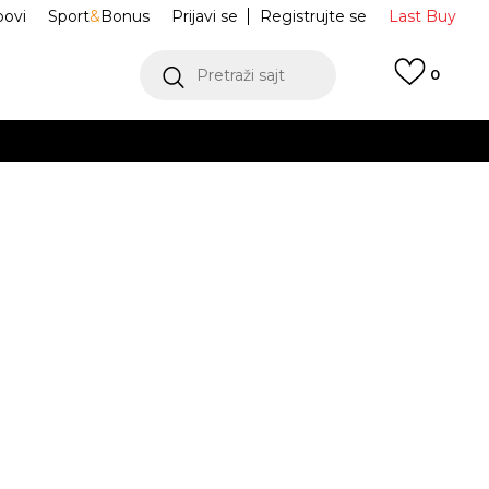
ovi
Sport
&
Bonus
Prijavi se
Registrujte se
Last Buy
Pretraži sajt
0
 99 KM
POGLEDAJ VIŠE
 više
h
 Handball
IH9209
oru
POGLEDAJ VIŠE
Obavijesti me o sniženju