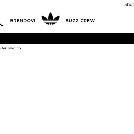
Shop
BRENDOVI
BUZZ CREW
KA
na teritoriji BIH za sve porudžbine u vrijednosti preko
e Air Max Dn
ĆANJE NA RATE
do 6 mjesečnih rata bez kamate
Pogledaj
POZOVITE NAS NA
055/490-400
Svaki radni dan od 09-16
Nike Patike A
Plati karticom online i preuzmi u BUZZ shopu po tvom izb
3.5Y
4Y
36
4.
35.5
23
36
7Y
40
22.5
23
25