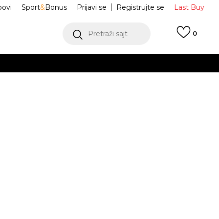
ovi
Sport
&
Bonus
Prijavi se
Registrujte se
Last Buy
Pretraži sajt
0
 99 KM
POGLEDAJ VIŠE
 više
h
ir Max Dn
IH7672-200
oru
POGLEDAJ VIŠE
5Y
5Y
37.5
5.5Y
38
6Y
38.5
6.5Y
39
.5
23.5
24
24
24.5
.5