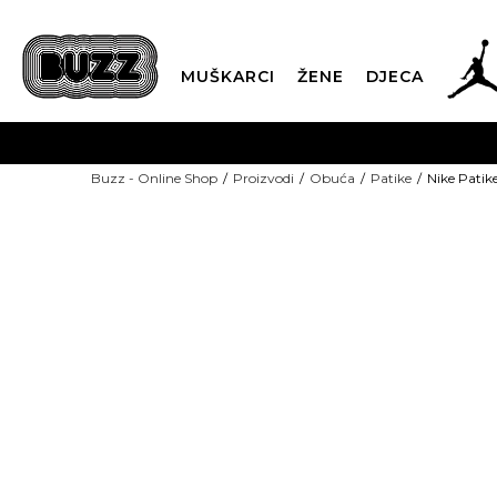
MUŠKARCI
ŽENE
DJECA
BESPLATNA ISPORU
Buzz - Online Shop
Proizvodi
Obuća
Patike
Nike Patik
PLA
CLICK & COLLECT