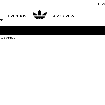
Shop
BRENDOVI
BUZZ CREW
KA
na teritoriji BIH za sve porudžbine u vrijednosti preko
tike Sambae
ĆANJE NA RATE
do 6 mjesečnih rata bez kamate
Pogledaj
POZOVITE NAS NA
055/490-400
Svaki radni dan od 09-16
adidas Patik
Plati karticom online i preuzmi u BUZZ shopu po tvom izb
1
215,00
BAM