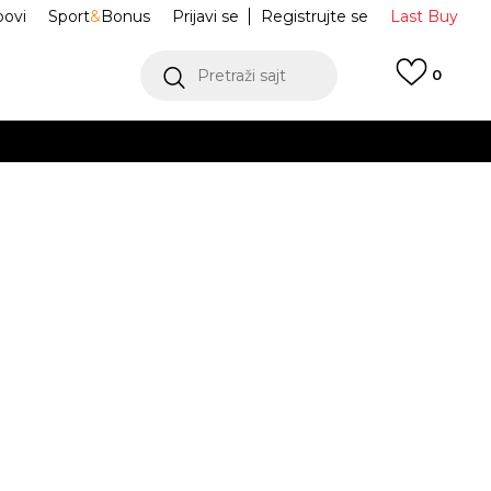
ovi
Sport
&
Bonus
Prijavi se
Registrujte se
Last Buy
Pretraži sajt
0
 99 KM
POGLEDAJ VIŠE
 više
h
e Sambae
IH4041
oru
POGLEDAJ VIŠE
Obavijesti me o sniženju