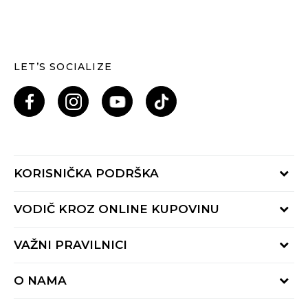
LET’S SOCIALIZE
KORISNIČKA PODRŠKA
Provjeri status porudžbine
VODIČ KROZ ONLINE KUPOVINU
Pozovi nas: 055/490-400
Pon-Pet 09-16h
Načini isporuke
VAŽNI PRAVILNICI
Povrat robe i povrat sredstava
Uslovi korišćenja
Zamjena veličine
O NAMA
Uslovi prodaje
Reklamacije
BUZZ Koncept