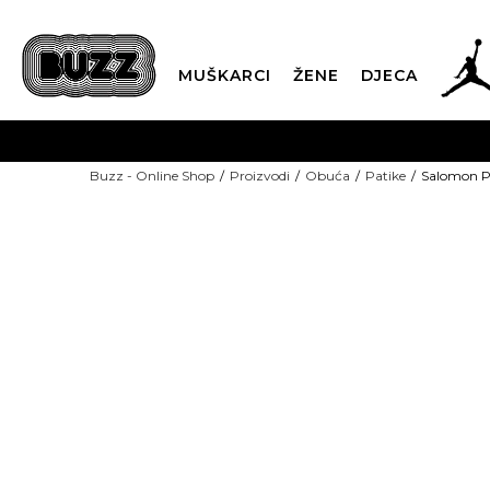
MUŠKARCI
ŽENE
DJECA
BESPLATNA ISPORU
Buzz - Online Shop
Proizvodi
Obuća
Patike
Salomon P
PLA
CLICK & COLLECT
-40% U KORPI