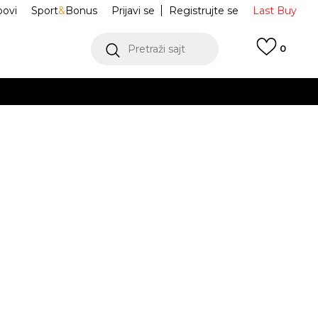
ovi
Sport
&
Bonus
Prijavi se
Registrujte se
Last Buy
Pretraži sajt
0
 99 KM
POGLEDAJ VIŠE
 više
h
ke XT-6
L49209900
oru
POGLEDAJ VIŠE
Obavijesti me o sniženju