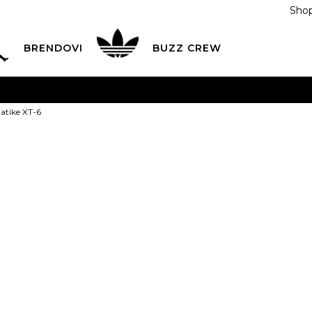
Shop
BRENDOVI
BUZZ CREW
KA
na teritoriji BIH za sve porudžbine u vrijednosti preko
atike XT-6
ĆANJE NA RATE
do 6 mjesečnih rata bez kamate
Pogledaj
POZOVITE NAS NA
055/490-400
Svaki radni dan od 09-16
Salomon Pati
Plati karticom online i preuzmi u BUZZ shopu po tvom izb
1
355,00
BAM