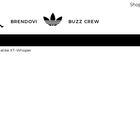
Shop
BRENDOVI
BUZZ CREW
KA
na teritoriji BIH za sve porudžbine u vrijednosti preko
atike XT-Whisper
ĆANJE NA RATE
do 6 mjesečnih rata bez kamate
Pogledaj
POZOVITE NAS NA
055/490-400
Svaki radni dan od 09-16
Salomon Pati
Plati karticom online i preuzmi u BUZZ shopu po tvom izb
3.5
36
4
36 2/3
4.5
22.5
1/3
7
40
7.5
41
8
2/3
25.5
1/3
26