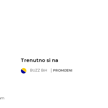
Trenutno si na
BUZZ BiH
PROMIJENI
ram