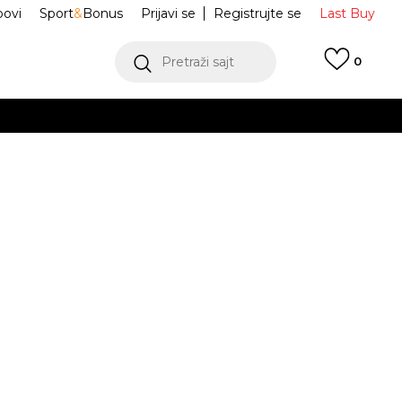
ovi
Sport
&
Bonus
Prijavi se
Registrujte se
Last Buy
Pretraži sajt
0
 99 KM
POGLEDAJ VIŠE
 više
h
ke XT-Whisper
L47978900
oru
POGLEDAJ VIŠE
37
5
38
5.5
38
6
39 1/3
6.5
40
23
23.5
2/3
24
24.5
25
42