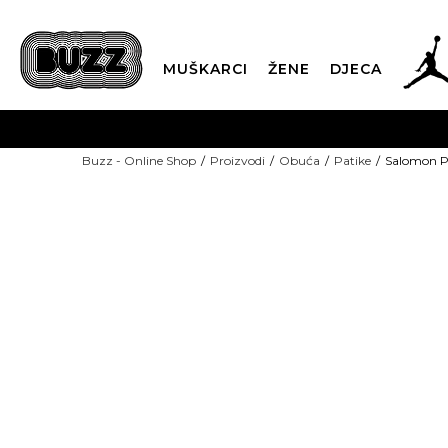
MUŠKARCI
ŽENE
DJECA
BESPLATNA ISPORU
Buzz - Online Shop
Proizvodi
Obuća
Patike
Salomon P
PLA
CLICK & COLLECT
-30% U KORPI