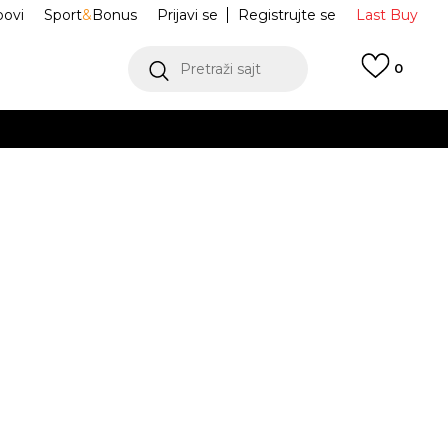
ovi
Sport
&
Bonus
Prijavi se
Registrujte se
Last Buy
Pretraži sajt
0
 99 KM
POGLEDAJ VIŠE
 više
h
ke XT-6
L41252900
oru
POGLEDAJ VIŠE
Obavijesti me o sniženju