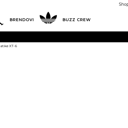
Shop
BRENDOVI
BUZZ CREW
KA
na teritoriji BIH za sve porudžbine u vrijednosti preko
atike XT-6
ĆANJE NA RATE
do 6 mjesečnih rata bez kamate
Pogledaj
POZOVITE NAS NA
055/490-400
Svaki radni dan od 09-16
Salomon Pati
Plati karticom online i preuzmi u BUZZ shopu po tvom izb
1
355,00
BAM