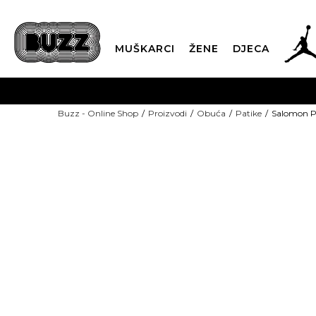
MUŠKARCI
ŽENE
DJECA
BESPLATNA ISPORU
Buzz - Online Shop
Proizvodi
Obuća
Patike
Salomon P
PLA
CLICK & COLLECT
-30% U KORPI