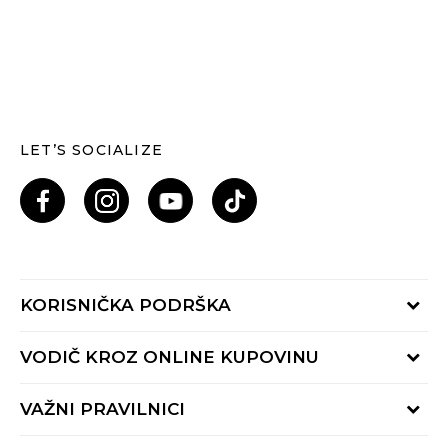
LET’S SOCIALIZE
KORISNIČKA PODRŠKA
Provjeri status porudžbine
VODIČ KROZ ONLINE KUPOVINU
Pozovi nas: 055/490-400
Pon-Pet 09-16h
Načini isporuke
VAŽNI PRAVILNICI
Povrat robe i povrat sredstava