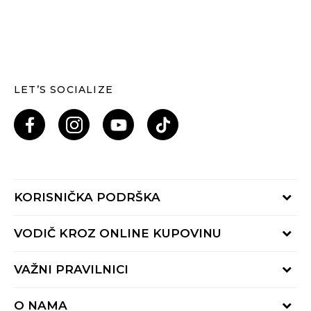
LET’S SOCIALIZE
KORISNIČKA PODRŠKA
Provjeri status porudžbine
VODIČ KROZ ONLINE KUPOVINU
Pozovi nas: 055/490-400
Pon-Pet 09-16h
Načini isporuke
VAŽNI PRAVILNICI
Povrat robe i povrat sredstava
Uslovi korišćenja
Zamjena veličine
O NAMA