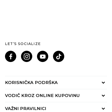
LET’S SOCIALIZE
KORISNIČKA PODRŠKA
Provjeri status porudžbine
VODIČ KROZ ONLINE KUPOVINU
Pozovi nas: 055/490-400
Pon-Pet 09-16h
Načini isporuke
VAŽNI PRAVILNICI