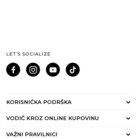
LET’S SOCIALIZE
KORISNIČKA PODRŠKA
Provjeri status porudžbine
VODIČ KROZ ONLINE KUPOVINU
Pozovi nas: 055/490-400
Pon-Pet 09-16h
Načini isporuke
VAŽNI PRAVILNICI