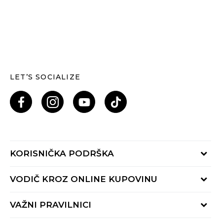
LET’S SOCIALIZE
KORISNIČKA PODRŠKA
Provjeri status porudžbine
VODIČ KROZ ONLINE KUPOVINU
Pozovi nas: 055/490-400
Pon-Pet 09-16h
Načini isporuke
VAŽNI PRAVILNICI
Povrat robe i povrat sredstava