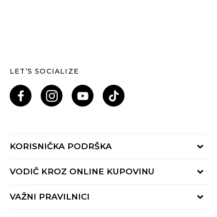
LET’S SOCIALIZE
KORISNIČKA PODRŠKA
Provjeri status porudžbine
VODIČ KROZ ONLINE KUPOVINU
Pozovi nas: 055/490-400
Pon-Pet 09-16h
Načini isporuke
VAŽNI PRAVILNICI
Povrat robe i povrat sredstava
Uslovi korišćenja