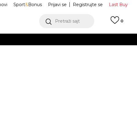
ovi
Sport
&
Bonus
Prijavi se
Registrujte se
Last Buy
Pretraži sajt
0
 99 KM
POGLEDAJ VIŠE
 više
h
ir Max 90
IF1721-001
oru
POGLEDAJ VIŠE
26
8.5
42
9
42.5
9.5
43
10
44
26.5
27
27.5
28
45.5
12
46
12.5
47
13
47.5
.5
30
30.5
31