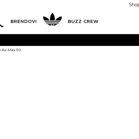
Shop
BRENDOVI
BUZZ CREW
KA
na teritoriji BIH za sve porudžbine u vrijednosti preko
e Air Max 90
ĆANJE NA RATE
do 6 mjesečnih rata bez kamate
Pogledaj
POZOVITE NAS NA
055/490-400
Svaki radni dan od 09-16
Nike Patike A
Plati karticom online i preuzmi u BUZZ shopu po tvom izb
7
40
25
7.5
40.5
8
41
25.5
10.5
11
45
29
11.5
44.5
29
28.5