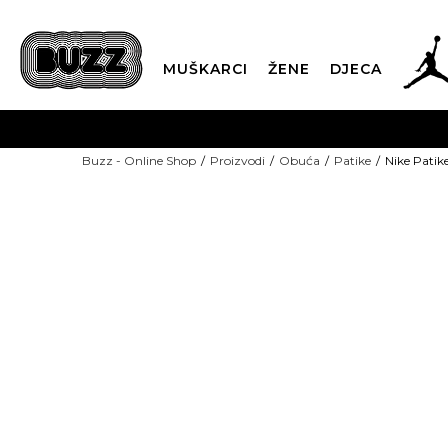
MUŠKARCI
ŽENE
DJECA
BESPLATNA ISPORU
Buzz - Online Shop
Proizvodi
Obuća
Patike
Nike Patik
PLA
CLICK & COLLECT