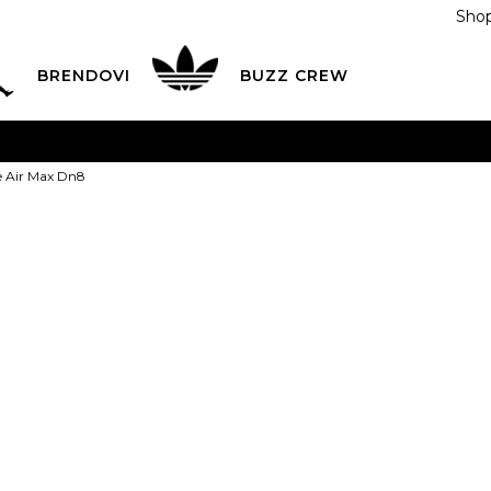
Shop
BRENDOVI
BUZZ CREW
KA
na teritoriji BIH za sve porudžbine u vrijednosti preko
e Air Max Dn8
ĆANJE NA RATE
do 6 mjesečnih rata bez kamate
Pogledaj
POZOVITE NAS NA
055/490-400
Svaki radni dan od 09-16
Nike Patike A
Plati karticom online i preuzmi u BUZZ shopu po tvom izb
1
Green
409,00
BAM