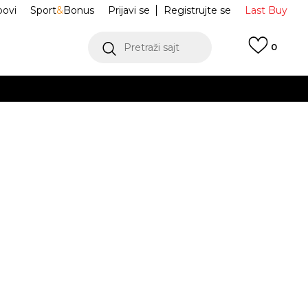
ovi
Sport
&
Bonus
Prijavi se
Registrujte se
Last Buy
Pretraži sajt
0
 99 KM
POGLEDAJ VIŠE
 više
h
ir Max Dn8
FQ7860-002
oru
POGLEDAJ VIŠE
Obavijesti me o sniženju