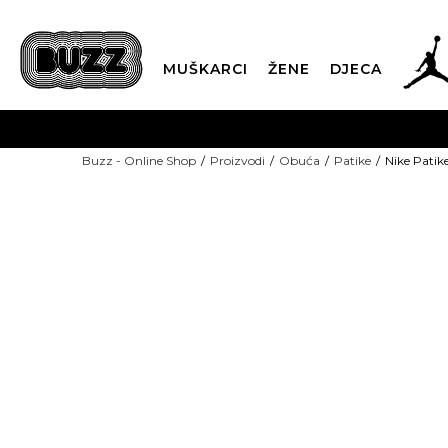
MUŠKARCI
ŽENE
DJECA
BESPLATNA ISPORU
Buzz - Online Shop
Proizvodi
Obuća
Patike
Nike Patik
PLA
CLICK & COLLECT