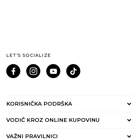
LET’S SOCIALIZE
KORISNIČKA PODRŠKA
Provjeri status porudžbine
VODIČ KROZ ONLINE KUPOVINU
Pozovi nas: 055/490-400
Pon-Pet 09-16h
Načini isporuke
VAŽNI PRAVILNICI