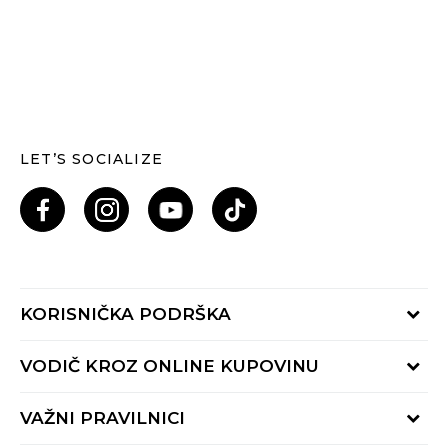
LET’S SOCIALIZE
KORISNIČKA PODRŠKA
Provjeri status porudžbine
VODIČ KROZ ONLINE KUPOVINU
Pozovi nas: 055/490-400
Pon-Pet 09-16h
Načini isporuke
VAŽNI PRAVILNICI
Povrat robe i povrat sredstava