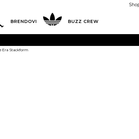
Shop
BRENDOVI
BUZZ CREW
KA
na teritoriji BIH za sve porudžbine u vrijednosti preko
e Era Stackform
ĆANJE NA RATE
do 6 mjesečnih rata bez kamate
Pogledaj
POZOVITE NAS NA
055/490-400
Svaki radni dan od 09-16
Vans Patike E
Plati karticom online i preuzmi u BUZZ shopu po tvom izb
34.5
35
35
36
34.5
22
22
39
39
40
40
40
21.5
25
25.5
40.5