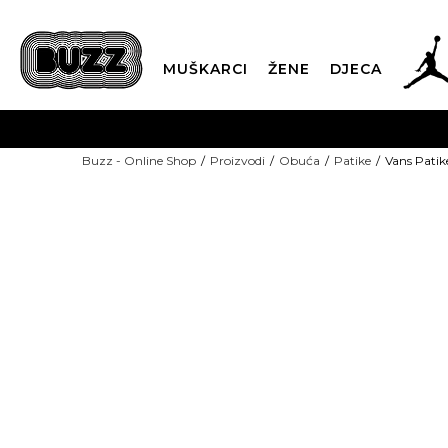
MUŠKARCI
ŽENE
DJECA
BESPLATNA ISPORU
Buzz - Online Shop
Proizvodi
Obuća
Patike
Vans Patik
PLA
CLICK & COLLECT