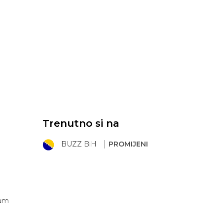
Trenutno si na
BUZZ BiH
PROMIJENI
ram