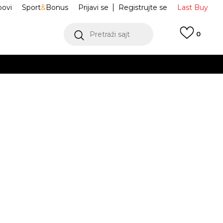
ovi
Sport
&
Bonus
Prijavi se
Registrujte se
Last Buy
Pretraži sajt
0
 99 KM
POGLEDAJ VIŠE
 više
h
ra Stackform
VN0A5JLZZBF
oru
POGLEDAJ VIŠE
36
36.5
37
37
38
38
38.5
.5
36.5
23
23.5
24
38.5
.5
41
41
42
42
42.5
43
43
24.5
26
26.5
27
42.5
28
27.5