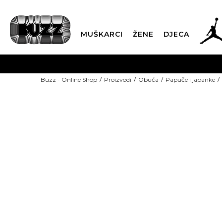
MUŠKARCI
ŽENE
DJECA
BESPLATNA ISPORU
Buzz - Online Shop
Proizvodi
Obuća
Papuče i japanke
PLA
CLICK & COLLECT
-40% U KORPI