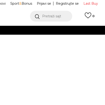
ovi
Sport
&
Bonus
Prijavi se
Registrujte se
Last Buy
Pretraži sajt
0
 99 KM
POGLEDAJ VIŠE
 više
h
Papuče Arizona
1031910
oru
POGLEDAJ VIŠE
arafe HEX
Obavijesti me o sniženju