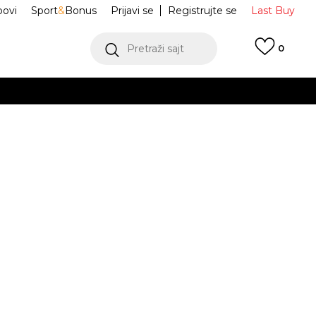
ovi
Sport
&
Bonus
Prijavi se
Registrujte se
Last Buy
Pretraži sajt
0
 99 KM
POGLEDAJ VIŠE
 više
h
Papuče Arizona
1029253
oru
POGLEDAJ VIŠE
Obavijesti me o sniženju
38
39
39
40
40
41
41
42
42