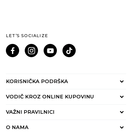
LET’S SOCIALIZE
KORISNIČKA PODRŠKA
Provjeri status porudžbine
VODIČ KROZ ONLINE KUPOVINU
Pozovi nas: 055/490-400
Pon-Pet 09-16h
Načini isporuke
VAŽNI PRAVILNICI
Povrat robe i povrat sredstava
Uslovi korišćenja
Zamjena veličine
O NAMA
Uslovi prodaje