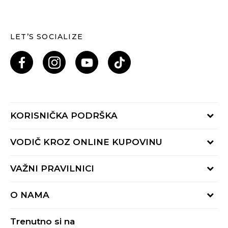
LET’S SOCIALIZE
KORISNIČKA PODRŠKA
Provjeri status porudžbine
VODIČ KROZ ONLINE KUPOVINU
Pozovi nas: 055/490-400
Pon-Pet 09-16h
Načini isporuke
VAŽNI PRAVILNICI
Povrat robe i povrat sredstava
Uslovi korišćenja
Zamjena veličine
O NAMA
Uslovi prodaje
Reklamacije
BUZZ Koncept
Politika privatnosti
Trenutno si na