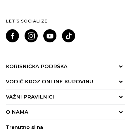
LET’S SOCIALIZE
KORISNIČKA PODRŠKA
Provjeri status porudžbine
VODIČ KROZ ONLINE KUPOVINU
Pozovi nas: 055/490-400
Pon-Pet 09-16h
Načini isporuke
VAŽNI PRAVILNICI
Povrat robe i povrat sredstava
Uslovi korišćenja
Zamjena veličine
O NAMA
Uslovi prodaje
Reklamacije
BUZZ Koncept
Politika privatnosti
Trenutno si na