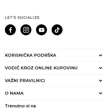
LET’S SOCIALIZE
KORISNIČKA PODRŠKA
Provjeri status porudžbine
VODIČ KROZ ONLINE KUPOVINU
Pozovi nas: 055/490-400
Pon-Pet 09-16h
Načini isporuke
VAŽNI PRAVILNICI
Povrat robe i povrat sredstava
Uslovi korišćenja
Zamjena veličine
O NAMA
Uslovi prodaje
Reklamacije
BUZZ Koncept
Politika privatnosti
Trenutno si na