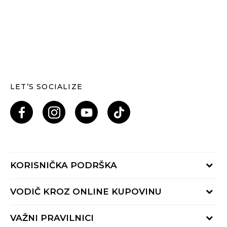
LET’S SOCIALIZE
KORISNIČKA PODRŠKA
Provjeri status porudžbine
VODIČ KROZ ONLINE KUPOVINU
Pozovi nas: 055/490-400
Pon-Pet 09-16h
Načini isporuke
VAŽNI PRAVILNICI
Povrat robe i povrat sredstava