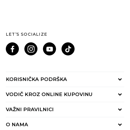
LET’S SOCIALIZE
KORISNIČKA PODRŠKA
Provjeri status porudžbine
VODIČ KROZ ONLINE KUPOVINU
Pozovi nas: 055/490-400
Pon-Pet 09-16h
Načini isporuke
VAŽNI PRAVILNICI
Povrat robe i povrat sredstava
Uslovi korišćenja
Zamjena veličine
O NAMA
Uslovi prodaje