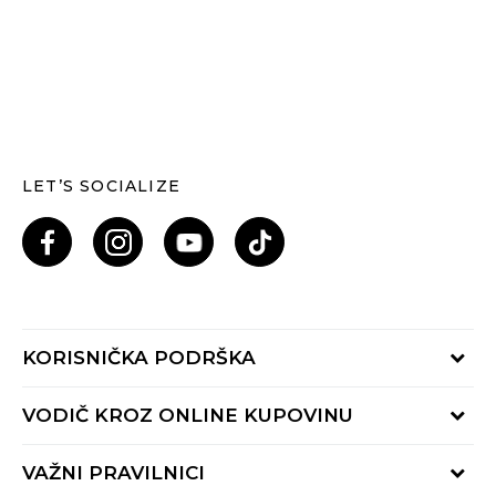
LET’S SOCIALIZE
KORISNIČKA PODRŠKA
Provjeri status porudžbine
VODIČ KROZ ONLINE KUPOVINU
Pozovi nas: 055/490-400
Pon-Pet 09-16h
Načini isporuke
VAŽNI PRAVILNICI
Povrat robe i povrat sredstava