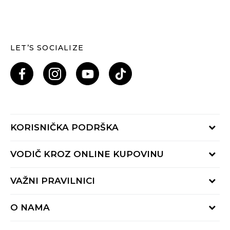
LET’S SOCIALIZE
KORISNIČKA PODRŠKA
Provjeri status porudžbine
VODIČ KROZ ONLINE KUPOVINU
Pozovi nas: 055/490-400
Pon-Pet 09-16h
Načini isporuke
VAŽNI PRAVILNICI
Povrat robe i povrat sredstava
Uslovi korišćenja
Zamjena veličine
O NAMA
Uslovi prodaje
Reklamacije
BUZZ Koncept
Politika privatnosti