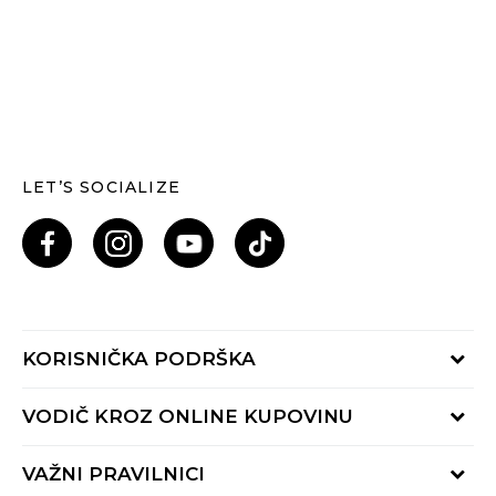
LET’S SOCIALIZE
KORISNIČKA PODRŠKA
Provjeri status porudžbine
VODIČ KROZ ONLINE KUPOVINU
Pozovi nas: 055/490-400
Pon-Pet 09-16h
Načini isporuke
VAŽNI PRAVILNICI
Povrat robe i povrat sredstava