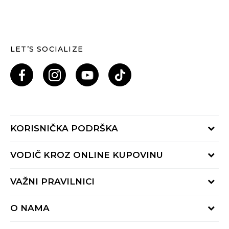
LET’S SOCIALIZE
KORISNIČKA PODRŠKA
Provjeri status porudžbine
VODIČ KROZ ONLINE KUPOVINU
Pozovi nas: 055/490-400
Pon-Pet 09-16h
Načini isporuke
VAŽNI PRAVILNICI
Povrat robe i povrat sredstava
Uslovi korišćenja
Zamjena veličine
O NAMA
Uslovi prodaje
Reklamacije
BUZZ Koncept