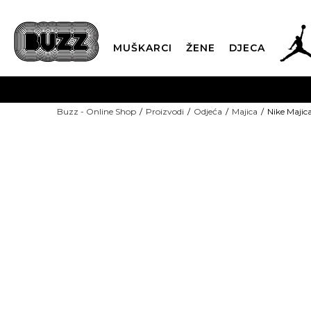
MUŠKARCI
ŽENE
DJECA
BESPLATNA ISPORU
Buzz - Online Shop
Proizvodi
Odjeća
Majica
Nike Maji
PLA
CLICK & COLLECT
-40% U KORPI