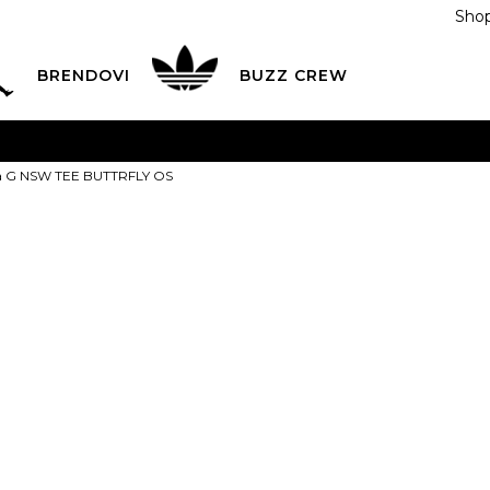
Shop
BRENDOVI
BUZZ CREW
KA
na teritoriji BIH za sve porudžbine u vrijednosti preko
ca G NSW TEE BUTTRFLY OS
ĆANJE NA RATE
do 6 mjesečnih rata bez kamate
Pogledaj
POZOVITE NAS NA
055/490-400
Svaki radni dan od 09-16
Nike Majica 
Plati karticom online i preuzmi u BUZZ shopu po tvom izb
BUTTRFLY O
59,00
BAM
Najniža cijena u posl
XS
7-8g.
S
9-10g.
M