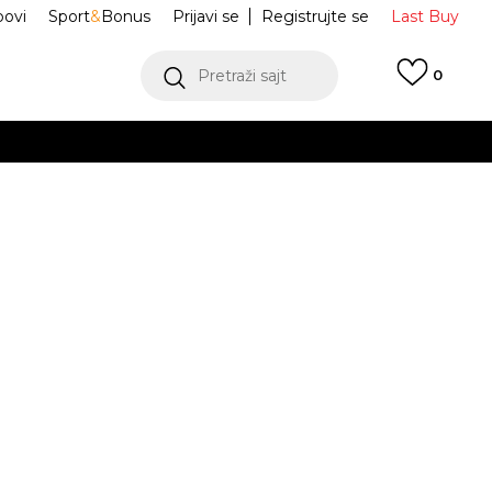
ovi
Sport
&
Bonus
Prijavi se
Registrujte se
Last Buy
Pretraži sajt
0
 99 KM
POGLEDAJ VIŠE
 više
h
G NSW TEE
IF2536-505
oru
POGLEDAJ VIŠE
S
Obavijesti me o sniženju
jednjih 30 dana:
41,30
BAM
11-
L
12-
XL
14-