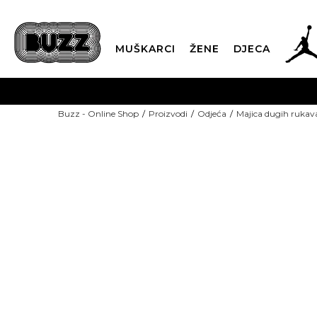
MUŠKARCI
ŽENE
DJECA
BESPLATNA ISPORU
Buzz - Online Shop
Proizvodi
Odjeća
Majica dugih rukav
PLA
CLICK & COLLECT
-60% U KORPI