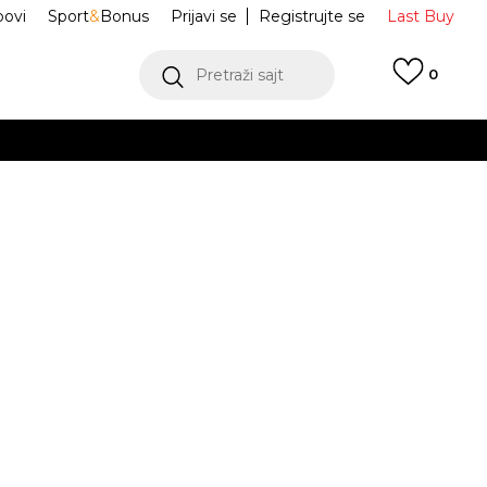
ovi
Sport
&
Bonus
Prijavi se
Registrujte se
Last Buy
Pretraži sajt
0
 99 KM
POGLEDAJ VIŠE
 više
h
ugih rukava
CZ8336-610
oru
POGLEDAJ VIŠE
Obavijesti me o sniženju
jednjih 30 dana:
51,60
BAM