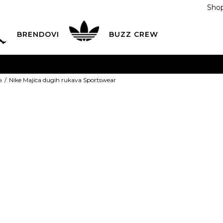
Shop
BRENDOVI
BUZZ CREW
KA
na teritoriji BIH za sve porudžbine u vrijednosti preko
a
Nike Majica dugih rukava Sportswear
ĆANJE NA RATE
do 6 mjesečnih rata bez kamate
Pogledaj
POZOVITE NAS NA
055/490-400
Svaki radni dan od 09-16
Nike Majica d
Plati karticom online i preuzmi u BUZZ shopu po tvom izb
Sportswear
Last buy
129,00
BAM
Najniža cijena u posl