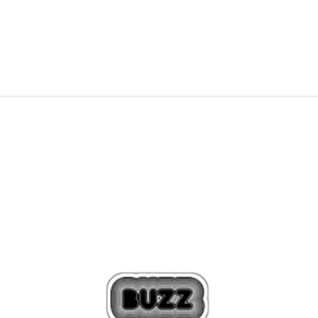
30% i iznenađenja širom BiH!